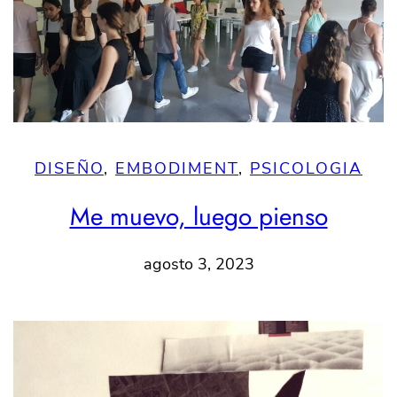
DISEÑO
, 
EMBODIMENT
, 
PSICOLOGIA
Me muevo, luego pienso
agosto 3, 2023