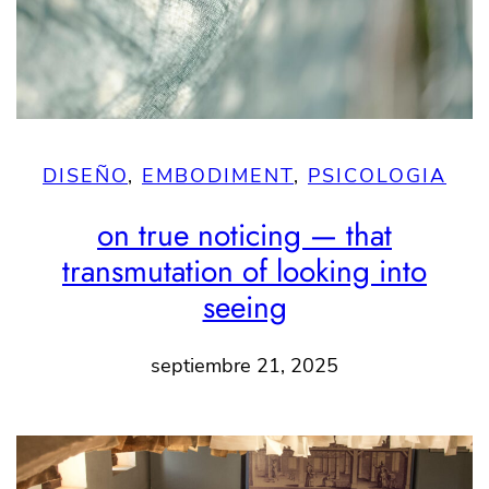
DISEÑO
, 
EMBODIMENT
, 
PSICOLOGIA
on true noticing — that
transmutation of looking into
seeing
septiembre 21, 2025