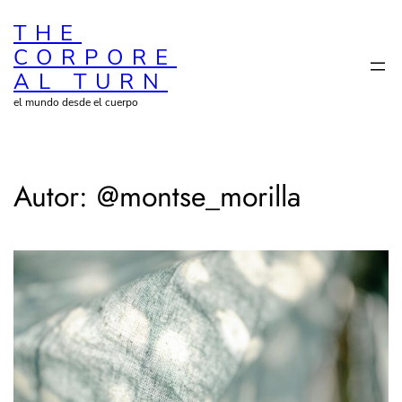
Saltar
THE
al
CORPORE
contenido
AL TURN
el mundo desde el cuerpo
Autor:
@montse_morilla