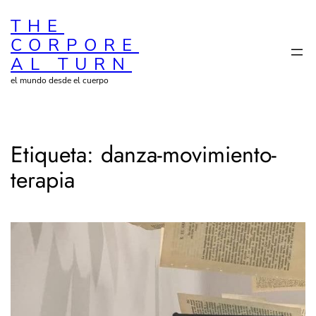
Saltar
THE
al
CORPORE
contenido
AL TURN
el mundo desde el cuerpo
Etiqueta:
danza-movimiento-
terapia