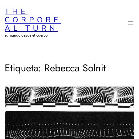
Saltar
THE
al
CORPORE
contenido
AL TURN
el mundo desde el cuerpo
Etiqueta:
Rebecca Solnit