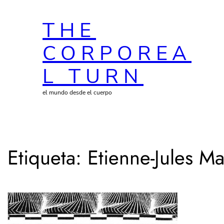
Saltar
THE
al
contenido
CORPOREA
L TURN
el mundo desde el cuerpo
Etiqueta:
Etienne-Jules M