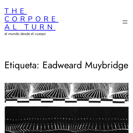
Saltar
THE
al
CORPORE
contenido
AL TURN
el mundo desde el cuerpo
Etiqueta:
Eadweard Muybridge